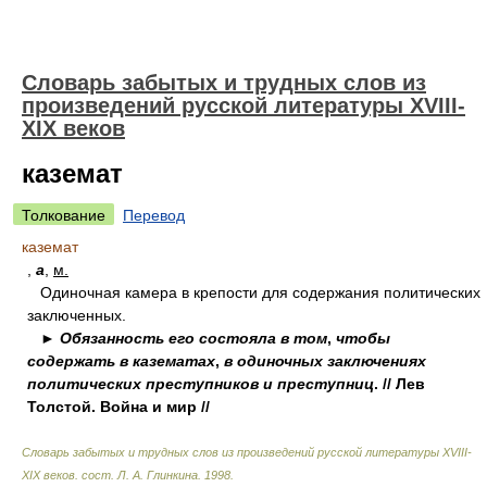
Словарь забытых и трудных слов из
произведений русской литературы ХVIII-
ХIХ веков
каземат
Толкование
Перевод
каземат
,
а
,
м.
Одиночная камера в крепости для содержания политических
заключенных.
►
Обязанность его состояла в том
,
чтобы
содержать в казематах
,
в одиночных заключениях
политических преступников и преступниц
. // Лев
Толстой. Война и мир //
Словарь забытых и трудных слов из произведений русской литературы ХVIII-
ХIХ веков
.
сост. Л. А. Глинкина
.
1998
.