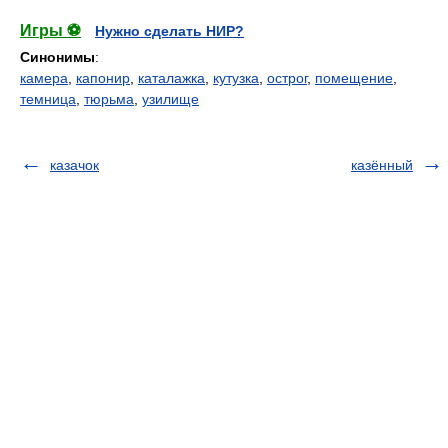
Игры ⚽
Нужно сделать НИР?
Синонимы
:
камера
,
капонир
,
каталажка
,
кутузка
,
острог
,
помещение
,
темница
,
тюрьма
,
узилище
казачок
казённый