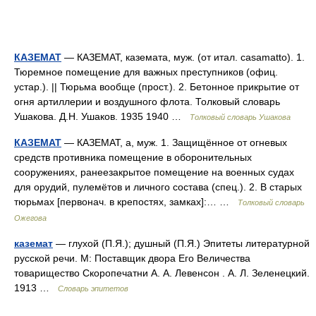
КАЗЕМАТ
— КАЗЕМАТ, каземата, муж. (от итал. casamatto). 1.
Тюремное помещение для важных преступников (офиц.
устар.). || Тюрьма вообще (прост.). 2. Бетонное прикрытие от
огня артиллерии и воздушного флота. Толковый словарь
Ушакова. Д.Н. Ушаков. 1935 1940 …
Толковый словарь Ушакова
КАЗЕМАТ
— КАЗЕМАТ, а, муж. 1. Защищённое от огневых
средств противника помещение в оборонительных
сооружениях, ранеезакрытое помещение на военных судах
для орудий, пулемётов и личного состава (спец.). 2. В старых
тюрьмах [первонач. в крепостях, замках]:… …
Толковый словарь
Ожегова
каземат
— глухой (П.Я.); душный (П.Я.) Эпитеты литературной
русской речи. М: Поставщик двора Его Величества
товарищество Скоропечатни А. А. Левенсон . А. Л. Зеленецкий.
1913 …
Словарь эпитетов