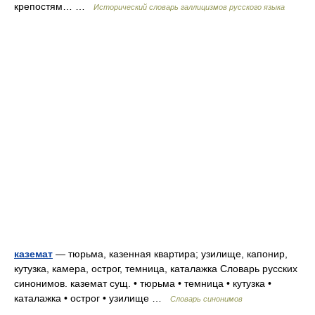
крепостям… …
Исторический словарь галлицизмов русского языка
каземат
— тюрьма, казенная квартира; узилище, капонир,
кутузка, камера, острог, темница, каталажка Словарь русских
синонимов. каземат сущ. • тюрьма • темница • кутузка •
каталажка • острог • узилище …
Словарь синонимов