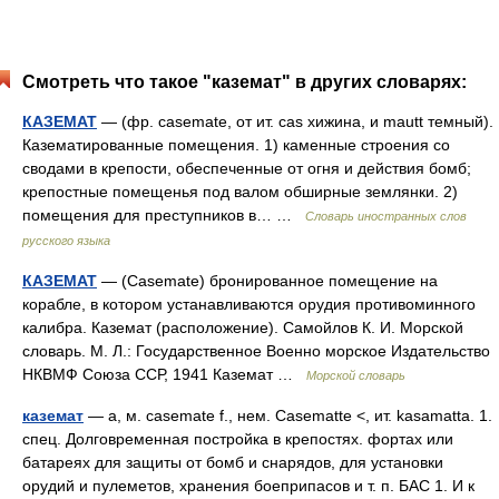
Смотреть что такое "каземат" в других словарях:
КАЗЕМАТ
— (фр. casemate, от ит. cas хижина, и mautt темный).
Казематированные помещения. 1) каменные строения со
сводами в крепости, обеспеченные от огня и действия бомб;
крепостные помещенья под валом обширные землянки. 2)
помещения для преступников в… …
Словарь иностранных слов
русского языка
КАЗЕМАТ
— (Casemate) бронированное помещение на
корабле, в котором устанавливаются орудия противоминного
калибра. Каземат (расположение). Самойлов К. И. Морской
словарь. М. Л.: Государственное Военно морское Издательство
НКВМФ Союза ССР, 1941 Каземат …
Морской словарь
каземат
— а, м. casemate f., нем. Casematte <, ит. kasamatta. 1.
спец. Долговременная постройка в крепостях. фортах или
батареях для защиты от бомб и снарядов, для установки
орудий и пулеметов, хранения боеприпасов и т. п. БАС 1. И к